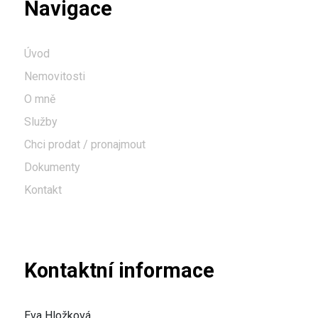
Navigace
Úvod
Nemovitosti
O mně
Služby
Chci prodat / pronajmout
Dokumenty
Kontakt
Kontaktní informace
Eva Hložková