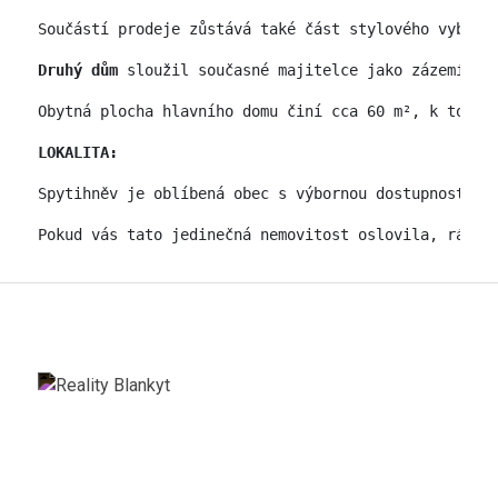
Součástí prodeje zůstává také část stylového vybave
Druhý dům
 sloužil současné majitelce jako zázemí bě
Obytná plocha hlavního domu činí cca 60 m², k tomu 
LOKALITA:
Spytihněv je oblíbená obec s výbornou dostupností d
Pokud vás tato jedinečná nemovitost oslovila, ráda 