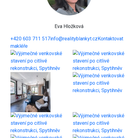
Eva Hložková
+420 603 711 517
info@realityblankyt.cz
Kontaktovat
makléře