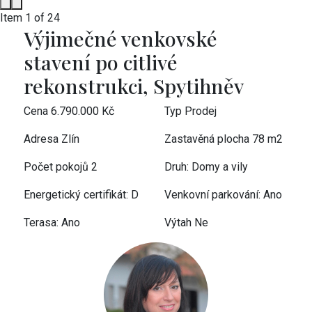
Item 1 of 24
Výjimečné venkovské
stavení po citlivé
rekonstrukci, Spytihněv
Cena
6.790.000 Kč
Typ
Prodej
Adresa
Zlín
Zastavěná plocha
78 m2
Počet pokojů
2
Druh:
Domy a vily
Energetický certifikát:
D
Venkovní parkování:
Ano
Terasa:
Ano
Výtah
Ne